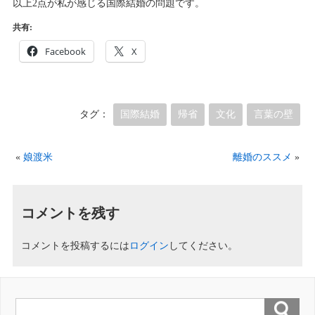
以上2点が私が感じる国際結婚の問題です。
共有:
Facebook
X
タグ：
国際結婚
帰省
文化
言葉の壁
«
娘渡米
離婚のススメ
»
コメントを残す
コメントを投稿するには
ログイン
してください。