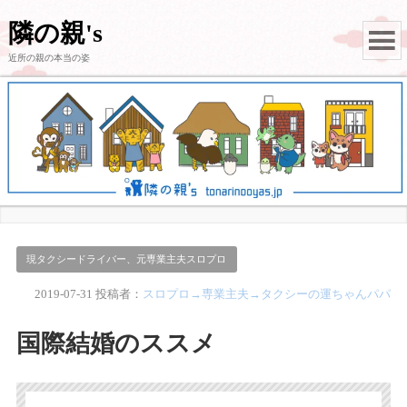
隣の親's
近所の親の本当の姿
現タクシードライバー、元専業主夫スロプロ
2019-07-31
投稿者：
スロプロ→専業主夫→タクシーの運ちゃんパパ
国際結婚のススメ