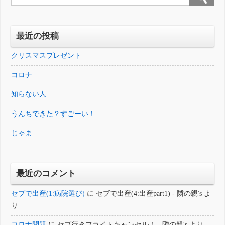
最近の投稿
クリスマスプレゼント
コロナ
知らない人
うんちできた？すごーい！
じゃま
最近のコメント
セブで出産(1:病院選び)
に
セブで出産(4:出産part1) - 隣の親's
よ
り
コロナ問題
に
セブ行きフライトキャンセル！ - 隣の親's
より