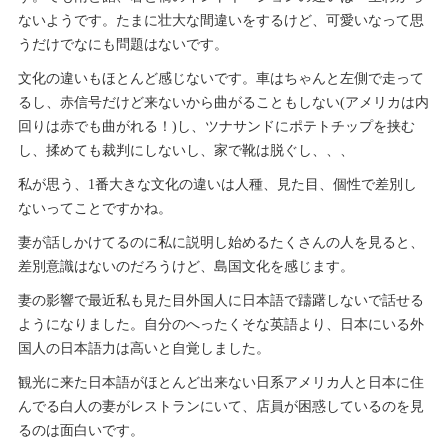
ないようです。たまに壮大な間違いをするけど、可愛いなって思
うだけでなにも問題はないです。
文化の違いもほとんど感じないです。車はちゃんと左側で走って
るし、赤信号だけど来ないから曲がることもしない(アメリカは内
回りは赤でも曲がれる！)し、ツナサンドにポテトチップを挟む
し、揉めても裁判にしないし、家で靴は脱ぐし、、、
私が思う、1番大きな文化の違いは人種、見た目、個性で差別し
ないってことですかね。
妻が話しかけてるのに私に説明し始めるたくさんの人を見ると、
差別意識はないのだろうけど、島国文化を感じます。
妻の影響で最近私も見た目外国人に日本語で躊躇しないで話せる
ようになりました。自分のへったくそな英語より、日本にいる外
国人の日本語力は高いと自覚しました。
観光に来た日本語がほとんど出来ない日系アメリカ人と日本に住
んでる白人の妻がレストランにいて、店員が困惑しているのを見
るのは面白いです。