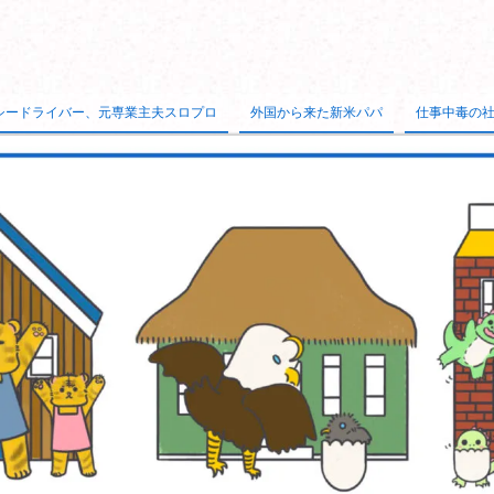
シードライバー、元専業主夫スロプロ
外国から来た新米パパ
仕事中毒の