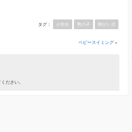
タグ：
小学生
男の子
障がい児
ベビースイミング
»
てください。