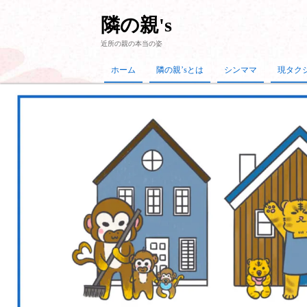
隣の親's
近所の親の本当の姿
ホーム
隣の親’sとは
シンママ
現タク