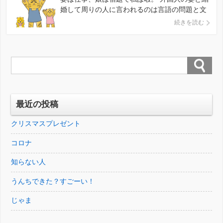
婚して周りの人に言われるのは言語の問題と文
化の問題。 妻は翻訳業をしていて分野次第では
続きを読む
そこらへんの日本人は知らない単語も知ってま
す。日常会話はもちろん日本語で全て出来ま
す。でも雨と飴、箸と橋のイントネーションの
違いは一生わからないようで […]
最近の投稿
クリスマスプレゼント
コロナ
知らない人
うんちできた？すごーい！
じゃま