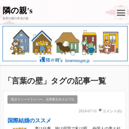
隣の親's
近所の親の本当の姿
「
言葉の壁
」タグの記事一覧
現タクシードライバー、元専業主夫スロプロ
2019-07-31
コメント(0)
国際結婚のススメ
妻は仕事、娘は宿題で私は暇。 外国人の妻と結