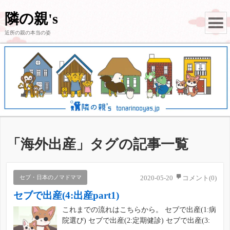
隣の親's
近所の親の本当の姿
「
海外出産
」タグの記事一覧
セブ・日本のノマドママ
2020-05-20
コメント(0)
セブで出産(4:出産part1)
これまでの流れはこちらから。 セブで出産(1:病
院選び) セブで出産(2:定期健診) セブで出産(3: