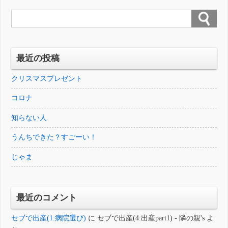
った産婦人科の先生（女医さん。フィリピンの
産婦人科医は女性が多い！） […]
最近の投稿
クリスマスプレゼント
コロナ
知らない人
うんちできた？すごーい！
じゃま
最近のコメント
セブで出産(1:病院選び)
に
セブで出産(4:出産part1) - 隣の親's
よ