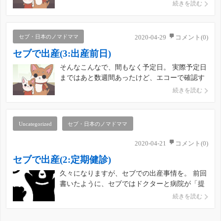
出産前日) ついに出産日。11時ごろに病院につ
続きを読む
くと、とりあえず分娩用の服(金太郎式のを渡さ
れ、Labor Roomへ。 ここには、ベットがたくさ
ん並んでいて、看護師さんたちがたく […]
セブ・日本のノマドママ
2020-04-29
コメント(0)
セブで出産(3:出産前日)
そんなこんなで、間もなく予定日。 実際予定日
まではあと数週間あったけど、エコーで確認す
ると（また1日仕事。前回記事を参照）赤ちゃ
続きを読む
んの体重がもうあまり増えていないとのこと。
この直前に胃腸風邪を引いたりしたことが原因
かな？ 先生が突然、もう今日産んじゃう？と軽
Uncategorized
セブ・日本のノマドママ
いノリで提案してきた。 […]
2020-04-21
コメント(0)
セブで出産(2:定期健診)
久々になりますが、セブでの出産事情を。 前回
書いたように、セブではドクターと病院が「提
携」しているという関係性であるため、ドクタ
続きを読む
ーは病院には常駐していません（そういうケー
スもあるかも）。少なくとも、私の主治医とな