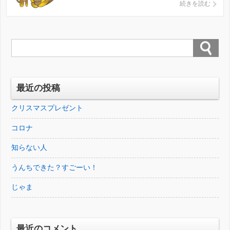
でうるさくなかったから、 行ったことありませ
続きを読む
ん。 （今年から少し厳しくなるみたいだけど、
デイを予約しているので厳しくても行きませ
ん。） 下の子の小学校もそんな感じかなと思っ
たら、 絶対に何が […]
最近の投稿
クリスマスプレゼント
コロナ
知らない人
うんちできた？すごーい！
じゃま
最近のコメント