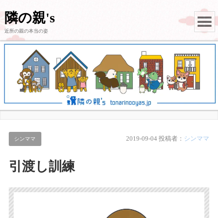
隣の親's
近所の親の本当の姿
2019-09-04
投稿者：
シンママ
シンママ
引渡し訓練