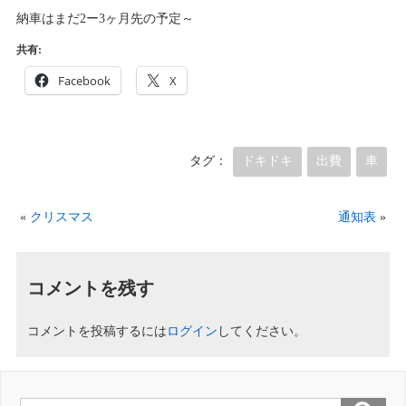
納車はまだ2ー3ヶ月先の予定～
共有:
Facebook
X
タグ：
ドキドキ
出費
車
«
クリスマス
通知表
»
コメントを残す
コメントを投稿するには
ログイン
してください。