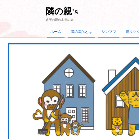
隣の親's
近所の親の本当の姿
ホーム
隣の親’sとは
シンママ
現タク