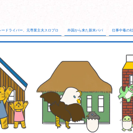
シードライバー、元専業主夫スロプロ
外国から来た新米パパ
仕事中毒の