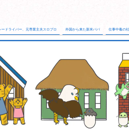
シードライバー、元専業主夫スロプロ
外国から来た新米パパ
仕事中毒の