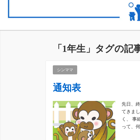
「
1年生
」タグの記
シンママ
通知表
先日、終
てきまし
く、 事
って、何
段階、 2