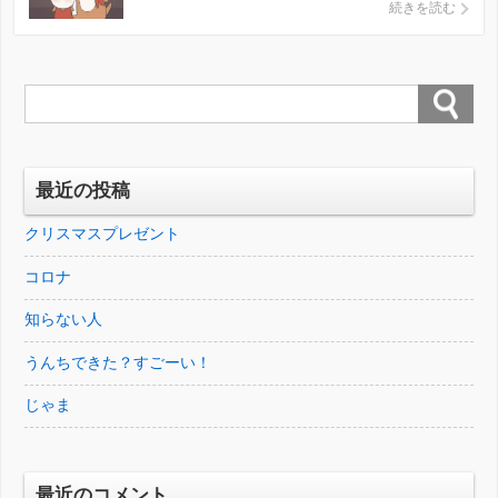
ているからか、動物をほとんど怖がりません。
続きを読む
鹿にも喜んでしかせんべいあげてました。 でも
この後10匹ほどの鹿にかなりしつこく追い掛け
回されることに・・・ 娘はキャッキャはしゃい
でました。私はちょ […]
最近の投稿
クリスマスプレゼント
コロナ
知らない人
うんちできた？すごーい！
じゃま
最近のコメント