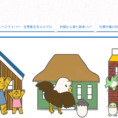
シードライバー、元専業主夫スロプロ
外国から来た新米パパ
仕事中毒の