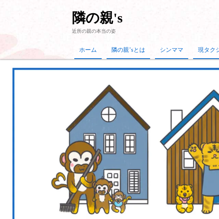
隣の親's
近所の親の本当の姿
ホーム
隣の親’sとは
シンママ
現タク