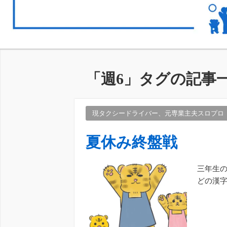
「
週6
」タグの記事
現タクシードライバー、元専業主夫スロプロ
夏休み終盤戦
三年生
どの漢