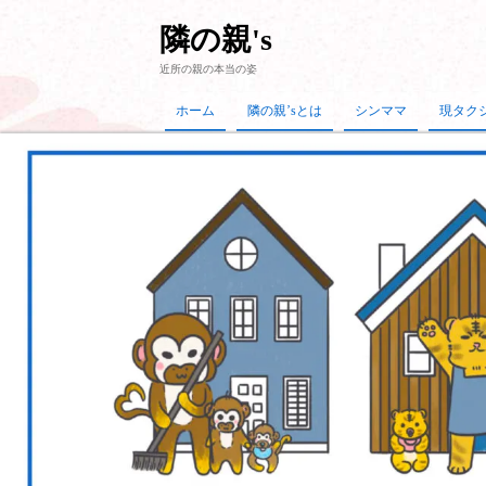
隣の親's
近所の親の本当の姿
ホーム
隣の親’sとは
シンママ
現タク