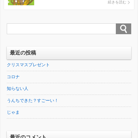
年はとりあえず、何事もなく終わりそう。 特に
続きを読む
良いこともなかったけど、 特に悪いこともなか
ったし、 普通に良いことはいっぱいあるし、
来年もまた無難に過ごせたらいいなと思ってま
す。 それではみな […]
最近の投稿
クリスマスプレゼント
コロナ
知らない人
うんちできた？すごーい！
じゃま
最近のコメント