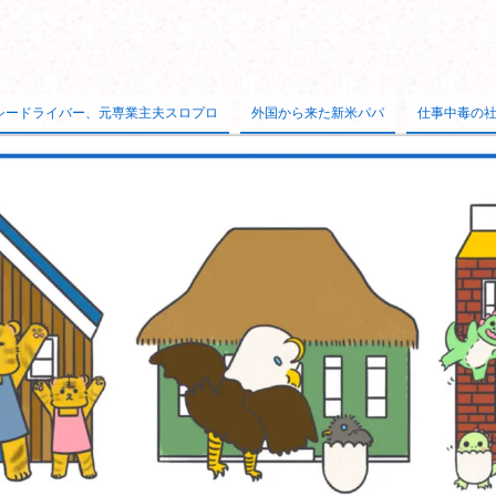
シードライバー、元専業主夫スロプロ
外国から来た新米パパ
仕事中毒の