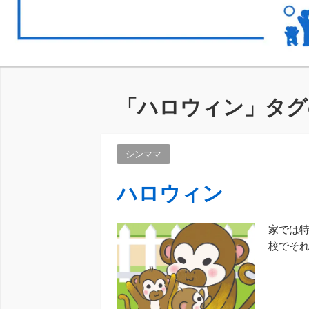
「
ハロウィン
」タグ
シンママ
ハロウィン
家では特
校でそ