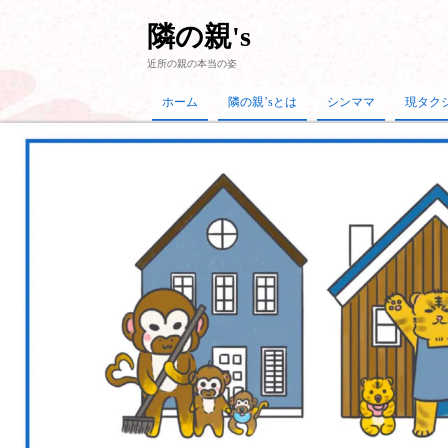
隣の親's
近所の親の本当の姿
ホーム
隣の親’sとは
シンママ
現タク