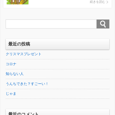
と頑張って起きてました。 宿題も終わって暇そ
続きを読む
うなので、 感動ものの映画をみせたら、 号泣
したり拍手喝采したりしてみてます。 長男はや
っぱりあまり体力ないので、 年越しは起きてい
られませんでした […]
最近の投稿
クリスマスプレゼント
コロナ
知らない人
うんちできた？すごーい！
じゃま
最近のコメント